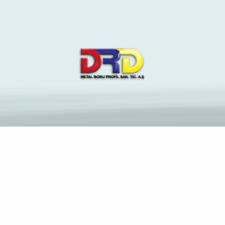
The Latest News and
Insights on Construction
Industry
Anasayfa
Solange bis zum ersten Stelldichein kannst respons dir
gezielte Fragen passender