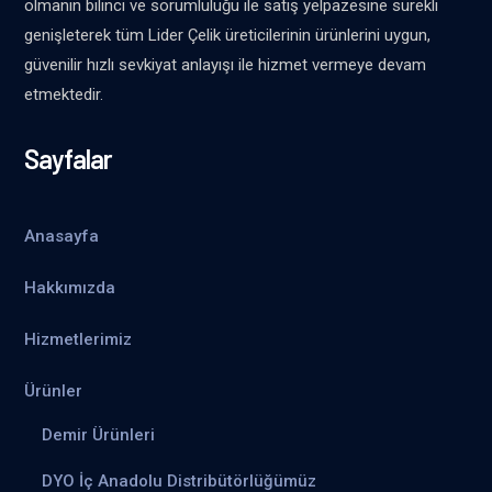
olmanın bilinci ve sorumluluğu ile satış yelpazesine sürekli
genişleterek tüm Lider Çelik üreticilerinin ürünlerini uygun,
güvenilir hızlı sevkiyat anlayışı ile hizmet vermeye devam
etmektedir.
Sayfalar
Anasayfa
Hakkımızda
Hizmetlerimiz
Ürünler
Demir Ürünleri
DYO İç Anadolu Distribütörlüğümüz