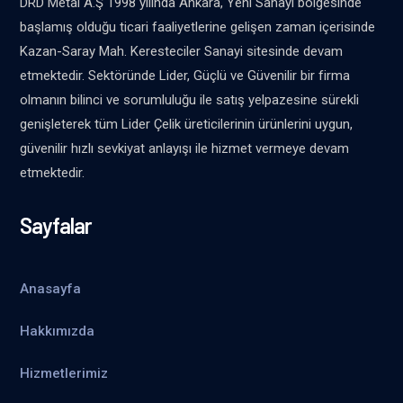
DRD Metal A.Ş 1998 yılında Ankara, Yeni Sanayi bölgesinde
başlamış olduğu ticari faaliyetlerine gelişen zaman içerisinde
Kazan-Saray Mah. Keresteciler Sanayi sitesinde devam
etmektedir. Sektöründe Lider, Güçlü ve Güvenilir bir firma
olmanın bilinci ve sorumluluğu ile satış yelpazesine sürekli
genişleterek tüm Lider Çelik üreticilerinin ürünlerini uygun,
güvenilir hızlı sevkiyat anlayışı ile hizmet vermeye devam
etmektedir.
Sayfalar
Anasayfa
Hakkımızda
Hizmetlerimiz