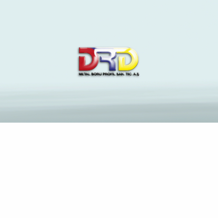
The Latest News and
Insights on Construction
Industry
Anasayfa
Ehehalfte aufstobern bei 60: Hingegen wo? (im 2023)