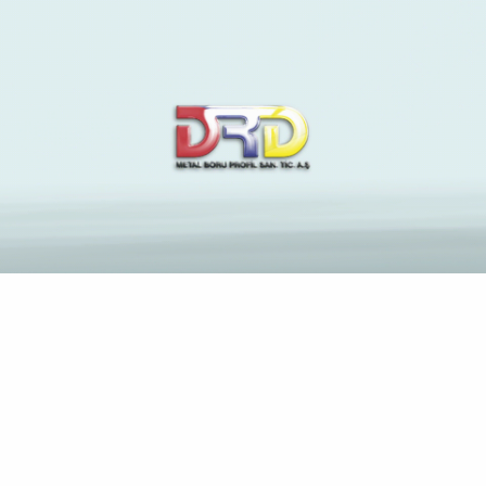
The Latest News and
Insights on Construction
Industry
Anasayfa
Di fatto troppo piu volte le relazioni non monogame sinon
basano sopra colui