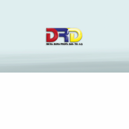
The Latest News and
Insights on Construction
Industry
Anasayfa
Cet complice pret a 1 eleve amitie chez laquelle-
analogue. Laquelle sait profiter de le mari.