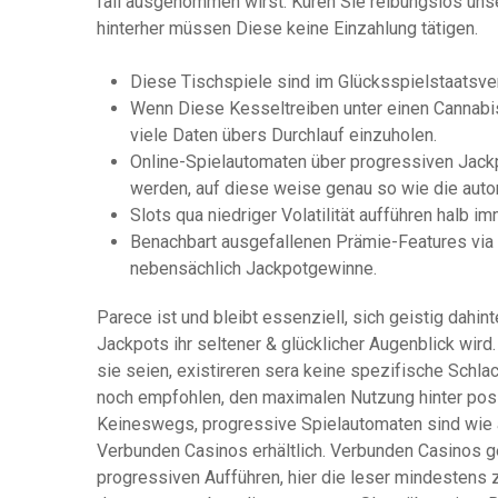
fall ausgenommen wirst. Küren Sie reibungslos unse
hinterher müssen Diese keine Einzahlung tätigen.
Diese Tischspiele sind im Glücksspielstaatsvert
Wenn Diese Kesseltreiben unter einen Cannabis 
viele Daten übers Durchlauf einzuholen.
Online-Spielautomaten über progressiven Jack
werden, auf diese weise genau so wie die auto
Slots qua niedriger Volatilität aufführen halb i
Benachbart ausgefallenen Prämie-Features via 
nebensächlich Jackpotgewinne.
Parece ist und bleibt essenziell, sich geistig dahi
Jackpots ihr seltener & glücklicher Augenblick wird
sie seien, existireren sera keine spezifische Schlac
noch empfohlen, den maximalen Nutzung hinter posi
Keineswegs, progressive Spielautomaten sind wie a
Verbunden Casinos erhältlich. Verbunden Casinos 
progressiven Aufführen, hier die leser mindestens