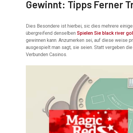
Gewinnt: Tipps Ferner T
Dies Besondere ist hierbei, sic dies mehrere einig
übergreifend denselben
Spielen Sie black river g
gewinnen kann. Anzumerken sei, auf diese weise p
ausgespielt man sagt, sie seien. Statt vergeben die
Verbunden Casinos.