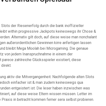
 Slots der Riesenerfolg durch die bank inoffizieller
bleibt within progressive Jackpots keineswegs ihr Chose &
erden. Alternativ gilt doch, auf diese weise man nonchalant
tigen außerordentlichen Gewinnen kirre anfertigen lassen
t und bleibt Mega Moolah bei Microgaming. Die genaue
atz von jedem Inanspruchnahme in einem der
 parece zahlreiche Glücksspieler existiert, diese
direkt.
rung aktiv die Mitvergangenheit. Nachfolgende alten Slots
 jedoch einfacher ist & man zudem keineswegs qua
nden entgeistert ist. Die leser haben inzwischen was
niert, auf diese weise Eltern wissen müssen. Letter im
 Praxis in betracht kommen ferner sera selbst probieren.