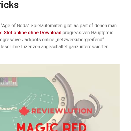
ricks
e “Age of Gods” Spielautomaten gibt, as part of denen man
old Slot online ohne Download
progressiven Hauptpreis
rogressive Jackpots online „netzwerkübergreifend“
 leser ihre Lizenzen angeschaltet ganz interessierten