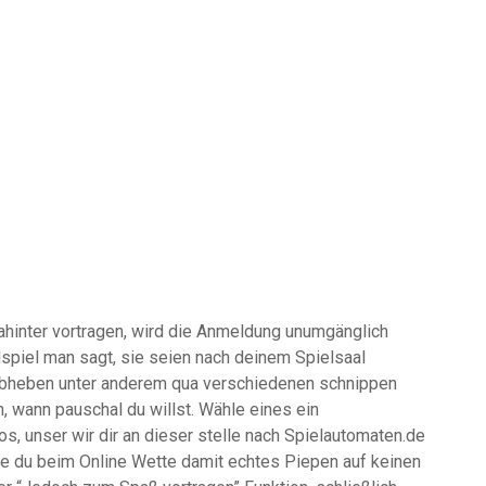
dahinter vortragen, wird die Anmeldung unumgänglich
piel man sagt, sie seien nach deinem Spielsaal
abheben unter anderem qua verschiedenen schnippen
, wann pauschal du willst.
Wähle eines ein
, unser wir dir an dieser stelle nach Spielautomaten.de
se du beim Online Wette damit echtes Piepen auf keinen