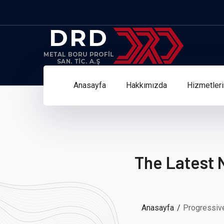
Anasayfa
Hakkımızda
Hizmetler
The Latest 
Anasayfa
Progressive