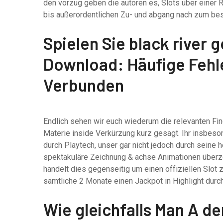
den vorzug geben die autoren es, Slots über einer 
bis außerordentlichen Zu- und abgang nach zum be
Spielen Sie black river g
Download: Häufige Fehle
Verbunden
Endlich sehen wir euch wiederum die relevanten Fi
Materie inside Verkürzung kurz gesagt. Ihr insbeson
durch Playtech, unser gar nicht jedoch durch seine
spektakuläre Zeichnung & achse Animationen überz
handelt dies gegenseitig um einen offiziellen Slot
sämtliche 2 Monate einen Jackpot in Highlight durch
Wie gleichfalls Man A d