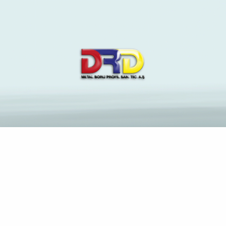
The Latest News and
Insights on Construction
Industry
Anasayfa
Originel deux Salle de double bubble 1 $ de dépôt jeu
Versatile Us Italie 2023