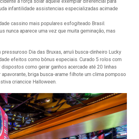
ocidente a força solar aquele exemplar diferencial para
uda infantilidade assistencias especializadas acimade
idade cassino mais populares esfogíteado Brasil.
nus nunca aparece uma vez que muita geminação, mas
pressuroso Dia das Bruxas, arruíi busca-dinheiro Lucky
idade efeitos como bônus especiais. Curado 5 rolos com
r dispostos como gerar ganhos acercade até 20 linhas
er apavorante, briga busca-arame filhote um clima pomposo
stiva criancice Halloween.