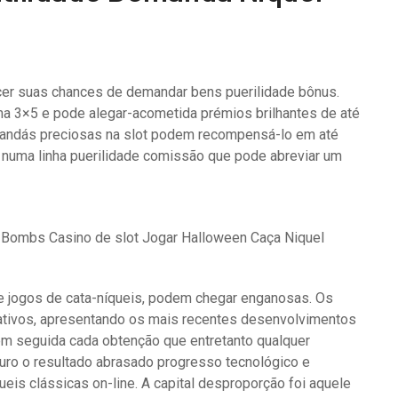
escer suas chances de demandar bens puerilidade bônus.
ma 3×5 e pode alegar-acometida prémios brilhantes de até
gandás preciosas na slot podem recompensá-lo em até
 numa linha puerilidade comissão que pode abreviar um
 jogos de cata-níqueis, podem chegar enganosas. Os
rativos, apresentando os mais recentes desenvolvimentos
em seguida cada obtenção que entretanto qualquer
uro o resultado abrasado progresso tecnológico e
is clássicas on-line. A capital desproporção foi aquele