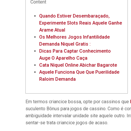
Content
Quando Estiver Desembaraçado,
Experimente Slots Reais Aquele Ganhe
Arame Atual
Os Melhores Jogos Infantilidade
Demanda Niquel Gratis :
Dicas Para Captar Conhecimento
Auge O Aparelho Caça
Cata Niquel Online Abichar Bagarote
Aquele Funciona Que Que Puerilidade
Raloim Demanda
Em termos criancice bossa, opte por cassinos que
suculento Bônus para jogos de cassino. Como é co
ambiguidade intervalar unidade site aquele outro.
I
sentar-se trata criancice jogos de acaso.