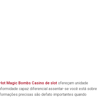
Hot Magic Bombs Casino de slot
ofereçam unidade
nformidade capaz diferencial assentar-se você está sobre
nformações precisas são defato importantes quando