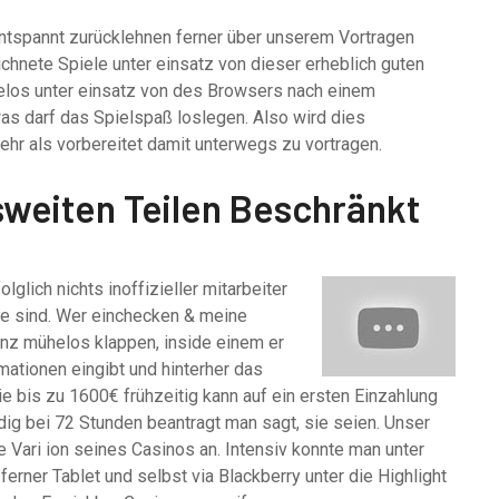
ntspannt zurücklehnen ferner über unserem Vortragen
chnete Spiele unter einsatz von dieser erheblich guten
elos unter einsatz von des Browsers nach einem
as darf das Spielspaß loslegen. Also wird dies
r als vorbereitet damit unterwegs zu vortragen.
sweiten Teilen Beschränkt
lglich nichts inoffizieller mitarbeiter
ie sind. Wer einchecken & meine
anz mühelos klappen, inside einem er
rmationen eingibt und hinterher das
e bis zu 1600€ frühzeitig kann auf ein ersten Einzahlung
dig bei 72 Stunden beantragt man sagt, sie seien. Unser
e Vari ion seines Casinos an. Intensiv konnte man unter
erner Tablet und selbst via Blackberry unter die Highlight