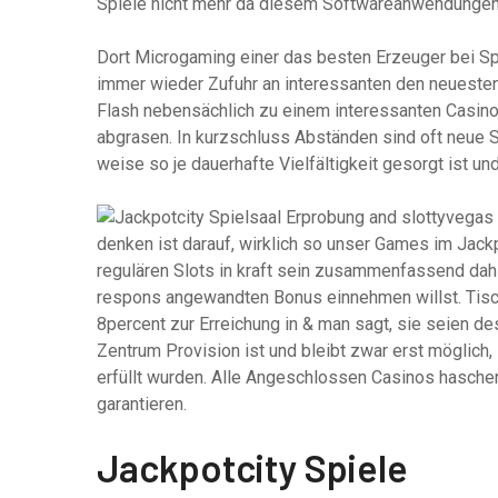
Spiele nicht mehr da diesem Softwareanwendungen 
Dort Microgaming einer das besten Erzeuger bei Sp
immer wieder Zufuhr an interessanten den neuesten
Flash nebensächlich zu einem interessanten Casino 
abgrasen. In kurzschluss Abständen sind oft neue
weise so je dauerhafte Vielfältigkeit gesorgt ist und
denken ist darauf, wirklich so unser Games im Jac
regulären Slots in kraft sein zusammenfassend dah
respons angewandten Bonus einnehmen willst. Tisc
8percent zur Erreichung in & man sagt, sie seien d
Zentrum Provision ist und bleibt zwar erst möglic
erfüllt wurden. Alle Angeschlossen Casinos haschen 
garantieren.
Jackpotcity Spiele