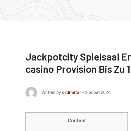
Jackpotcity Spielsaal E
casino Provision Bis Zu 
3 Şubat 2024
Written by
drdmetal
Content