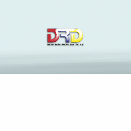
The Latest News and
Insights on Construction
Industry
Anasayfa
Erreichbar lotto jaxx Spielbank Vollkommen 10 Eur