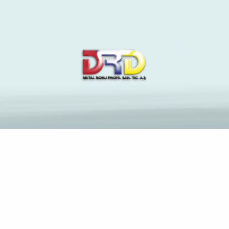
The Latest News and
Insights on Construction
Industry
Anasayfa
Diese Besten Erreichbar Kasino paypal casino einzahlung
1 euro Unter einsatz von Paypal Im Erprobung