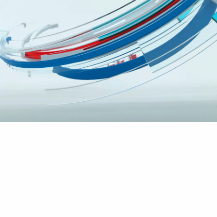
BORU ÇEŞİTLERİ
Anasayfa
Demir Ürünleri
BORU ÇEŞİTLERİ