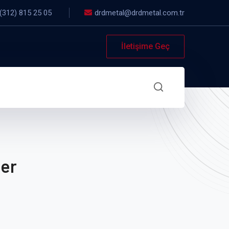
(312) 815 25 05
drdmetal@drdmetal.com.tr
İletişime Geç
ler