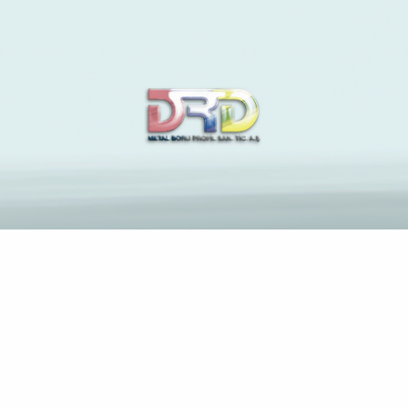
legitim postorder brudens
webbplatser
Anasayfa
Blog
Archive by Category "legitim postorder brudens
webbplatser"