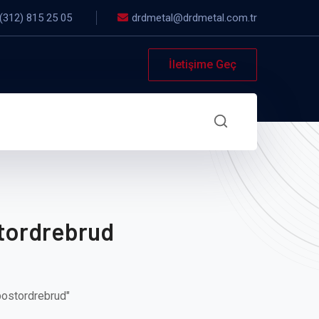
(312) 815 25 05
drdmetal@drdmetal.com.tr
İletişime Geç
tordrebrud
postordrebrud"