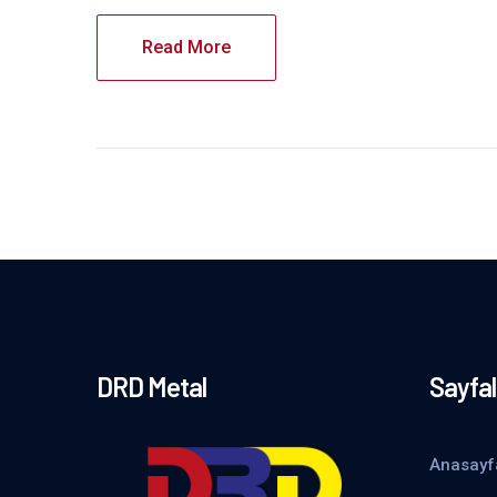
Read More
DRD Metal
Sayfal
Anasayf