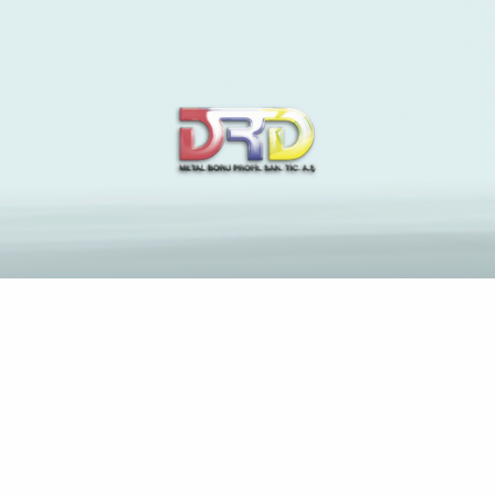
che sposa per
corrispondenza
Anasayfa
Blog
Archive by Category "che sposa per corrispondenza"