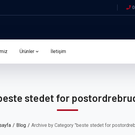
0
imiz
Ürünler
İletişim
beste stedet for postordrebru
sayfa
Blog
Archive by Category "beste stedet for postordre