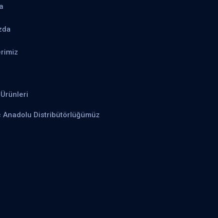
a
zda
rimiz
Ürünleri
ç Anadolu Distribütörlüğümüz