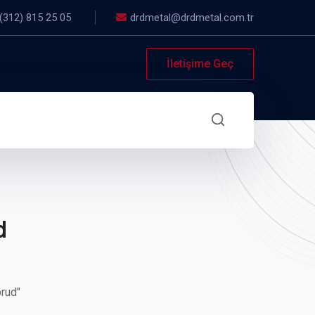
(312) 815 25 05
drdmetal@drdmetal.com.tr
İletişime Geç
d
brud"