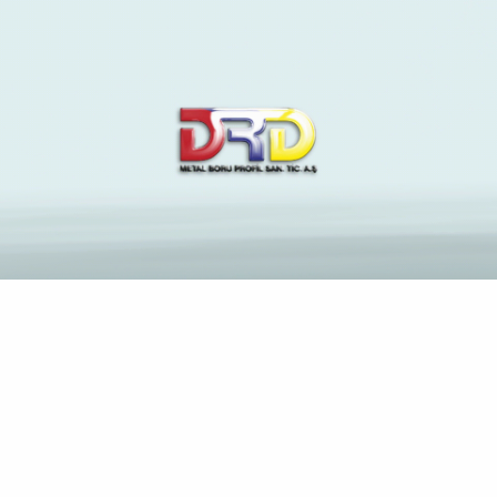
bedste mail ordre brude
websteder
Anasayfa
Blog
Archive by Category "bedste mail ordre brude websteder"