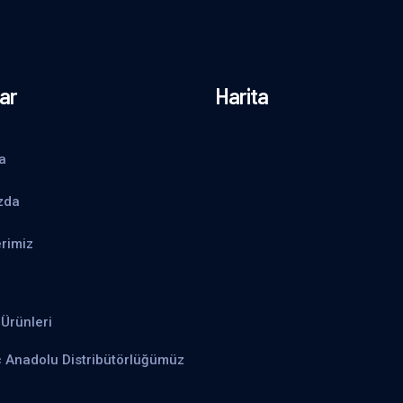
ar
Harita
a
zda
rimiz
Ürünleri
ç Anadolu Distribütörlüğümüz