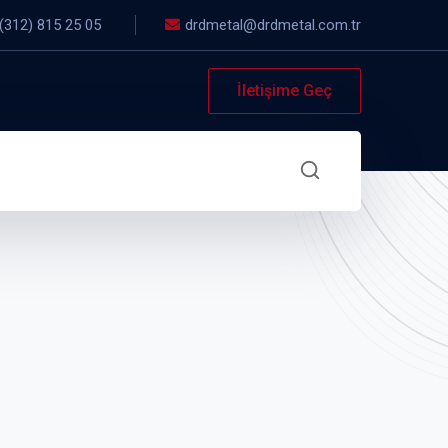
(312) 815 25 05
drdmetal@drdmetal.com.tr
İletişime Geç