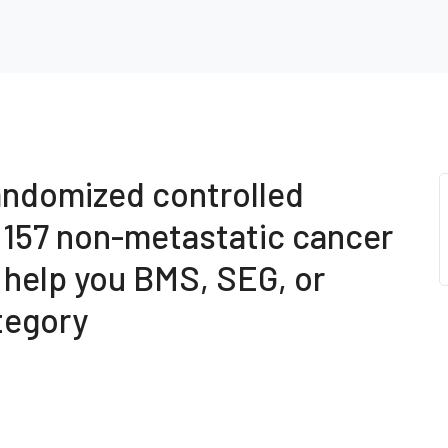
andomized controlled
 157 non-metastatic cancer
o help you BMS, SEG, or
tegory